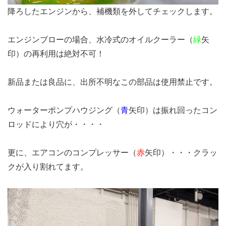
降ろしたエンジンから、補機類を外してチェックします。
エンジンブローの場合、水冷式のオイルクーラー（
緑
矢
印）の再利用は絶対不可！
新品または良品に、
出所不明なこの部品は使用禁止です。
ウォーターポンプハウジング
（
青
矢印）
は振れ回ったコン
ロッドにより穴が・・・・
更に、エアコンのコンプレッサー
（
赤
矢印）・・・クラッ
クが入り割れてます。