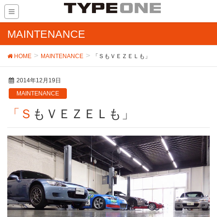
MAINTENANCE
HOME
MAINTENANCE
「ＳもＶＥＺＥＬも」
2014年12月19日
MAINTENANCE
「ＳもＶＥＺＥＬも」