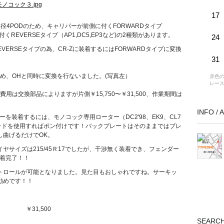
17
径4PODのため、キャリパーが前側に付くFORWARDタイプ
付くREVERSEタイプ（AP1,DC5,EP3など)の2種類があります。
24
VERSEタイプの為、CR-Zに装着するにはFORWARDタイプに変換
31
め、OHと同時に変換を行ないました。(写真左）
赤色の
レー
用は交換部品によりますが片側￥15,750〜￥31,500、作業期間は
INFO /
を装着するには、モノコック専用ローター（DC2'98、EK9、CL7
レーキパッドを使用すればポン付けです！バックプレートはそのままではブレ
し曲げるだけでOK。
タイヤサイズは215/45Ｒ17でしたが、干渉無く装着でき、フェンダー
装着完了！！
トロールが可能となりました。見た目もおしゃれですね。サーキッ
勧めです！！
 ￥31,500
SEARC