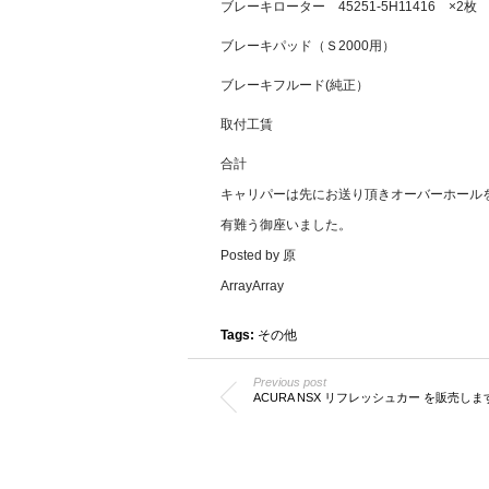
ブレーキローター 45251-5H11416 ×
ブレーキパッド（Ｓ2000
ブレーキフルード(純正） ￥
取付工賃 ￥16
合計 ￥75,
キャリパーは先にお送り頂きオーバーホール
有難う御座いました。
Posted by 原
ArrayArray
Tags:
その他
Previous post
ACURA NSX リフレッシュカー を販売しま