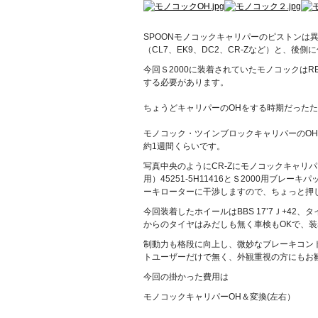
SPOONモノコックキャリパーのピストンは異
（CL7、EK9、DC2、CR-Zなど）と、後側に
今回Ｓ2000に装着されていたモノコックはRE
する必要があります。
ちょうどキャリパーのOHをする時期だったた
モノコック・ツインブロックキャリパーのOH費
約1週間くらいです。
写真中央のようにCR-Zにモノコックキャリパー
用）45251-5H11416とＳ2000用ブ
ーキローターに干渉しますので、ちょっと押
今回装着したホイールはBBS 17’7Ｊ+42、
からのタイヤはみだしも無く車検もOKで、
制動力も格段に向上し、微妙なブレーキコン
トユーザーだけで無く、外観重視の方にもお
今回の掛かった費用は
モノコックキャリパーOH＆変換(左右）