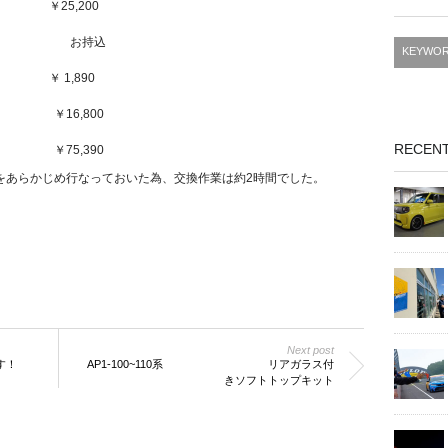
2枚 ￥25,200
用） お持込
 1,890
,800
RECENT
390
をあらかじめ行なっておいた為、交換作業は約2時間でした。
Next post
す！
AP1-100~110系 リアガラス付
きソフトトップキット