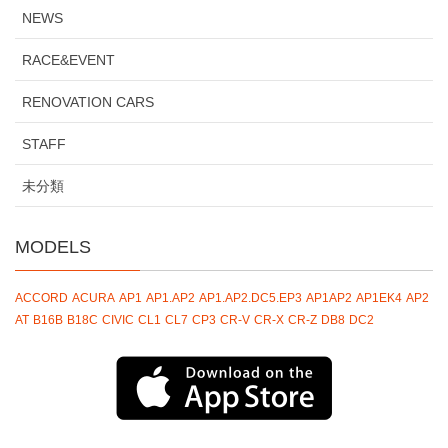
NEWS
RACE&EVENT
RENOVATION CARS
STAFF
未分類
MODELS
ACCORD
ACURA
AP1
AP1.AP2
AP1.AP2.DC5.EP3
AP1AP2
AP1EK4
AP2
AT
B16B
B18C
CIVIC
CL1
CL7
CP3
CR-V
CR-X
CR-Z
DB8
DC2