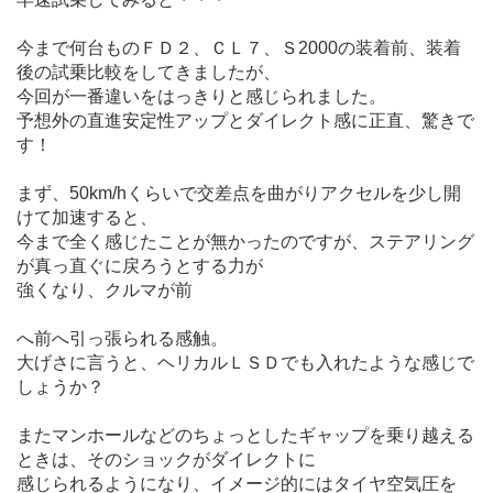
今まで何台ものＦＤ２、ＣＬ７、Ｓ2000の装着前、装着
後の試乗比較をしてきましたが、
今回が一番違いをはっきりと感じられました。
予想外の直進安定性アップとダイレクト感に正直、驚きで
す！
まず、50km/hくらいで交差点を曲がりアクセルを少し開
けて加速すると、
今まで全く感じたことが無かったのですが、ステアリング
が真っ直ぐに戻ろうとする力が
強くなり、クルマが前
へ前へ引っ張られる感触。
大げさに言うと、ヘリカルＬＳＤでも入れたような感じで
しょうか？
またマンホールなどのちょっとしたギャップを乗り越える
ときは、そのショックがダイレクトに
感じられるようになり、イメージ的にはタイヤ空気圧を