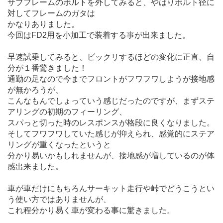
サブフレームのボルトを外してみると、やはりボルト径に
対してフレームのガタは
かなりありました。
今回はFD2用を小加工で装着する事が出来ました。
早速試乗してみると、ビックリするほどの変化に正直、自
分が１番驚きました！
通勤の足なので今までフロントがフワフワしようが接地感
が無かろうが、
こんなもんでしょっていう感じだったのですが、まずステ
アリングの初期のフィーリング、
スパっと切った時のレスポンスが格段に良くなりました。
そしてフワフワしていた感じが抑えられ、感覚的にステア
リングが重くなったというと
分かり易いかもしれませんが、接地感が増しているのが体
感出来ました。
車が車だけにもちろんサーキット走行や峠でどうこうとい
う使い方ではありませんが、
これ程分かり易く車が変わる事に驚きました。