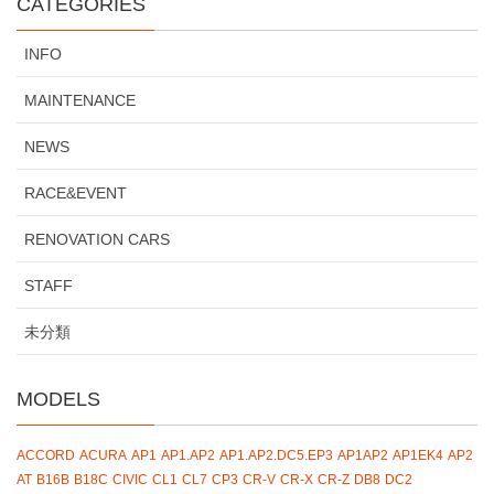
CATEGORIES
INFO
MAINTENANCE
NEWS
RACE&EVENT
RENOVATION CARS
STAFF
未分類
MODELS
ACCORD
ACURA
AP1
AP1.AP2
AP1.AP2.DC5.EP3
AP1AP2
AP1EK4
AP2
AT
B16B
B18C
CIVIC
CL1
CL7
CP3
CR-V
CR-X
CR-Z
DB8
DC2