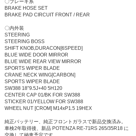
〇ブレーキ系
BRAKE HOSE SET
BRAKE PAD CIRCUIT FRONT / REAR
〇内外装
STEERING
STEERING BOSS
SHIFT KNOB,DURACON[6SPEED]
BLUE WIDE DOOR MIRROR
BLUE WIDE REAR VIEW MIRROR
SPORTS WIPER BLADE
CRANE NECK WING[CARBON]
SPORTS WIPER BLADE
SW388 18″9.5J+40 5H120
CENTER CAP 01/BK FOR SW388
STICKER 01/YELLOW FOR SW388
WHEEL NUT [CROM] M14xP1.5 19HEX
純正バッテリー、純正フロントガラスで新品交換済み。
車検2年取得後、新品 POTENZA RE-71RS 265/35R18 に
交換して納車予定です。