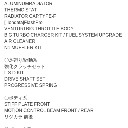
ALUMINUMRADIATOR
THERMO STAT
RADIATOR CAP,TYPE-F
[Hondata]FlashPro
VENTURI BIG THROTTLE BODY
BIG TURBO CHARGER KIT / FUEL SYSTEM UPGRADE
AIR CLEANER
N1 MUFFLER KIT
〇足廻り/駆動系
強化クラッチセット
L.S.D KIT
DRIVE SHAFT SET
PROGRESSIVE SPRING
〇ボディ系
STIFF PLATE FRONT
MOTION CONTROL BEAM FRONT / REAR
リジカラ 前後