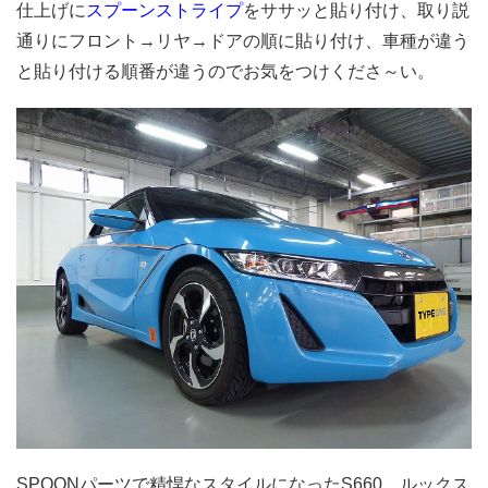
仕上げに
スプーンストライプ
をササッと貼り付け、取り説
通りにフロント→リヤ→ドアの順に貼り付け、車種が違う
と貼り付ける順番が違うのでお気をつけくださ～い。
SPOONパーツで精悍なスタイルになったS660、ルックス