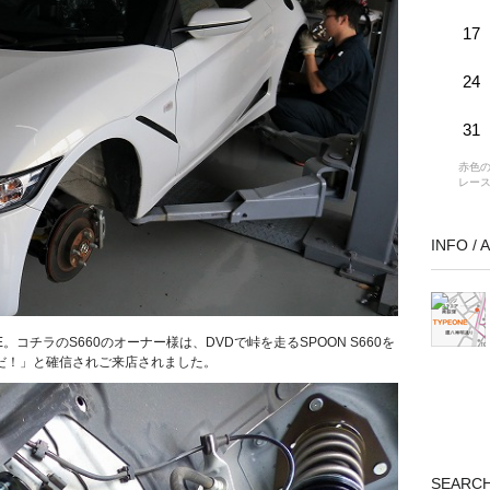
17
24
31
赤色の
レー
INFO /
。コチラのS660のオーナー様は、DVDで峠を走るSPOON S660を
だ！」と確信されご来店されました。
SEARC