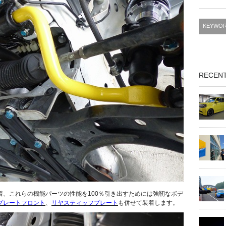
RECENT
着、これらの機能パーツの性能を100％引き出すためには強靭なボデ
プレートフロント
、
リヤスティッフプレート
も併せて装着します。