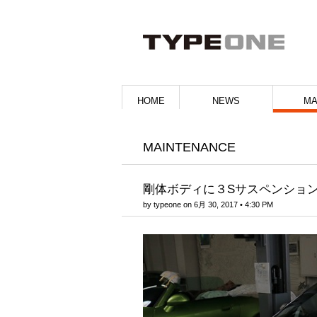
HOME
NEWS
MA
MAINTENANCE
剛体ボディに３Sサスペンショ
by
typeone
on
6月 30, 2017
•
4:30 PM