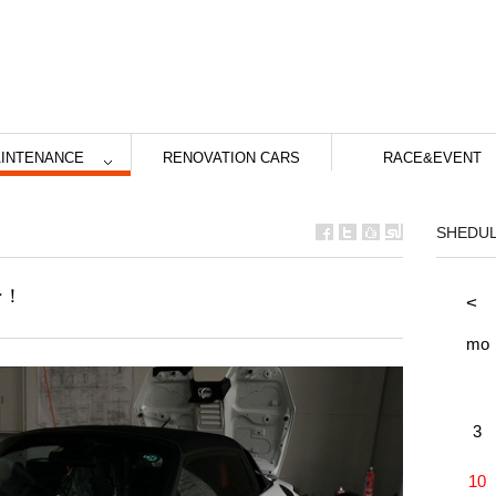
INTENANCE
RENOVATION CARS
RACE&EVENT
SHEDU
ン！
<
mo
3
10