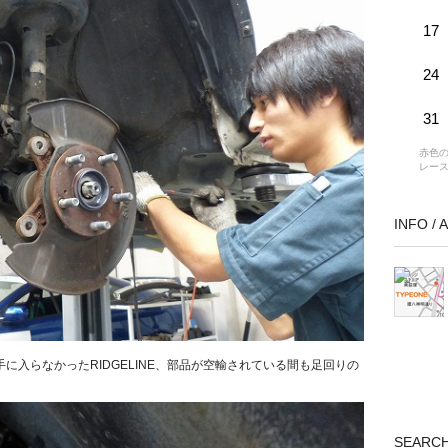
17
24
31
赤色の
レー
INFO /
に入らなかったRIDGELINE、部品が空輸されている間も足回りの
SEARC