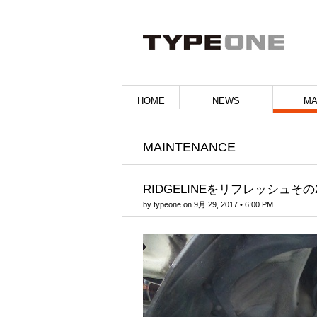
HOME
NEWS
MA
MAINTENANCE
RIDGELINEをリフレッシュその
by
typeone
on
9月 29, 2017
•
6:00 PM