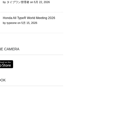
by
タイプワン管理者
on
5月 22, 2026
Honda All TypeR World Meeting 2026
by
typeone
on
5月 15, 2026
NE CAMERA
OOK