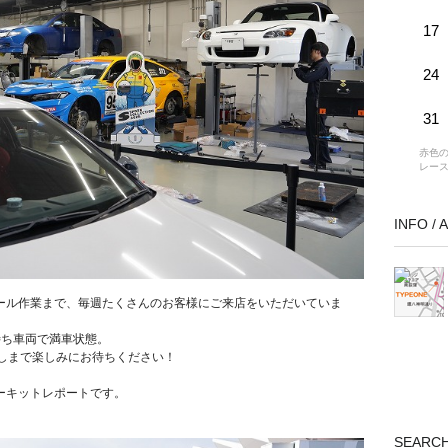
17
24
31
赤色の
レー
INFO /
ール作業まで、毎週たくさんのお客様にご来店をいただいていま
待ち車両で満車状態。
返しまで楽しみにお待ちください！
ーキットレポートです。
SEARC