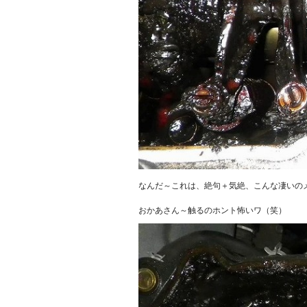
なんだ～これは、絶句＋気絶、こんな凄いの
おかあさん～触るのホント怖いワ（笑）