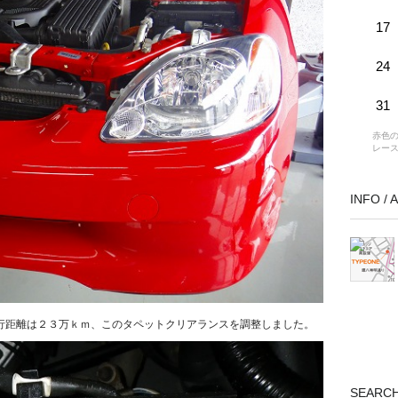
17
24
31
赤色の
レー
INFO /
行距離は２３万ｋｍ、このタペットクリアランスを調整しました。
SEARC