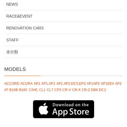
NEWS
RACE&EVENT
RENOVATION CARS
STAFF
未分類
MODELS
ACCORD
ACURA
AP1
AP1.AP2
AP1.AP2.DC5.EP3
AP1AP2
AP1EK4
AP2
AT
B16B
B18C
CIVIC
CL1
CL7
CP3
CR-V
CR-X
CR-Z
DB8
DC2