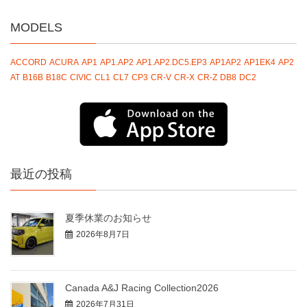
MODELS
ACCORD
ACURA
AP1
AP1.AP2
AP1.AP2.DC5.EP3
AP1AP2
AP1EK4
AP2
AT
B16B
B18C
CIVIC
CL1
CL7
CP3
CR-V
CR-X
CR-Z
DB8
DC2
最近の投稿
夏季休業のお知らせ
2026年8月7日
Canada A&J Racing Collection2026
2026年7月31日