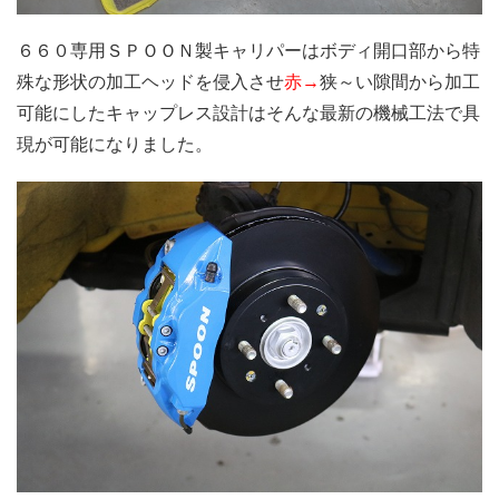
６６０専用ＳＰＯＯＮ製キャリパーはボディ開口部から特
殊な形状の加工ヘッドを侵入させ
赤→
狭～い隙間から加工
可能にしたキャップレス設計はそんな最新の機械工法で具
現が可能になりました。