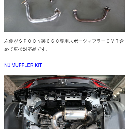
左側がＳＰＯＯＮ製６６０専用スポーツマフラーＣＶＴ含
めて車検対応品です。
N1 MUFFLER KIT