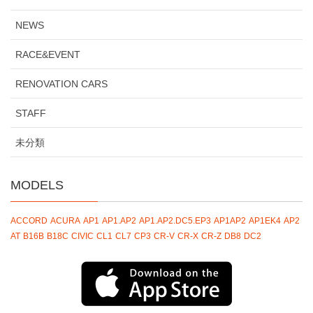
NEWS
RACE&EVENT
RENOVATION CARS
STAFF
未分類
MODELS
ACCORD
ACURA
AP1
AP1.AP2
AP1.AP2.DC5.EP3
AP1AP2
AP1EK4
AP2
AT
B16B
B18C
CIVIC
CL1
CL7
CP3
CR-V
CR-X
CR-Z
DB8
DC2