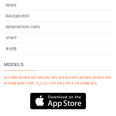
NEWS
RACE&EVENT
RENOVATION CARS
STAFF
未分類
MODELS
ACCORD
ACURA
AP1
AP1.AP2
AP1.AP2.DC5.EP3
AP1AP2
AP1EK4
AP2
AT
B16B
B18C
CIVIC
CL1
CL7
CP3
CR-V
CR-X
CR-Z
DB8
DC2