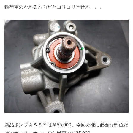
軸荷重のかかる方向だとコリコリと音が、、、
新品ポンプＡＳＳＹは￥55,000、今回の様に必要な部位だ