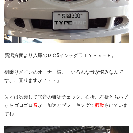
新潟方面より入庫のＤＣ5インテグラＴＹＰＥ－Ｒ。
街乗りメインのオーナー様、「いろんな音が悩みなんで
す、、直りますか？・・」
先ずは試乗して異音の確認チェック、右折、左折ともハブ
からゴロゴロ
音
が、加速とブレーキングで
振動
も出ていま
すね。