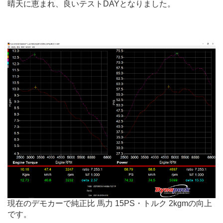
晴天に恵まれ、良いテストDAYとなりました。
.
.
現在のデモカーで純正比 馬力 15PS・トルク 2kgmの向上
です。