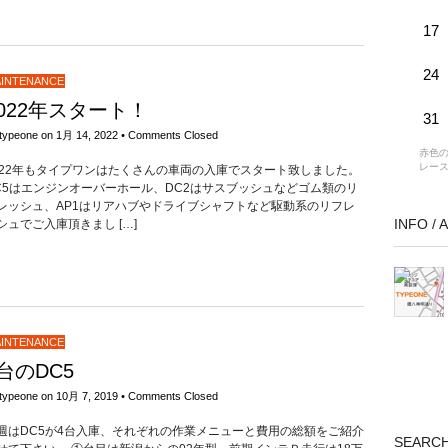
17
24
INTENANCE
2022年スタート！
31
typeone
on
1月 14, 2022
•
Comments Closed
赤色の
レー
022年もタイプワンはたくさんの車両の入庫でスタート致しました。
C5はエンジンオーバーホール、DC2はサスブッシュなどゴム類のリ
レッシュ、AP1はリアハブやドライブシャフトなど駆動系のリフレ
INFO /
シュでご入庫頂きまし […]
INTENANCE
台のDC5
typeone
on
10月 7, 2019
•
Comments Closed
週はDC5が4台入庫、それぞれの作業メニューと費用の総額をご紹介
SEARC