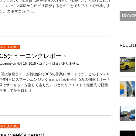
せて下さい。 ①台目は新潟からの02年型、前期インテＲ走行は18万
m、 エンジン周辺からビビり音がするとのことでリフト上で点検しま
た。 エキマニカバ […]
RECENT
INTENANCE
DC5チューニングレポート
typeone
on
4月 16, 2018
•
コメントはまだありません
回は涙目ライトが特徴的なDC5の作業レポートです。このインテＲ
昨年4月にスプーンエンジンＣｏｍｐに載せ替え済みの個体！オーナ
様はサーキットを楽しく走りた～いとのリクエストで最優先で軽量
を施してからロ […]
INTENANCE
his week’s report