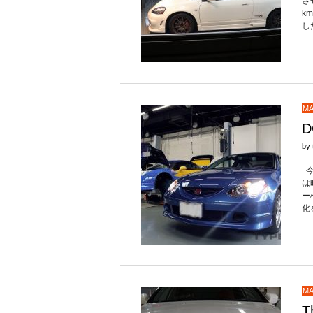
さ
k
し
MA
by
今
は
ー
化
MA
T