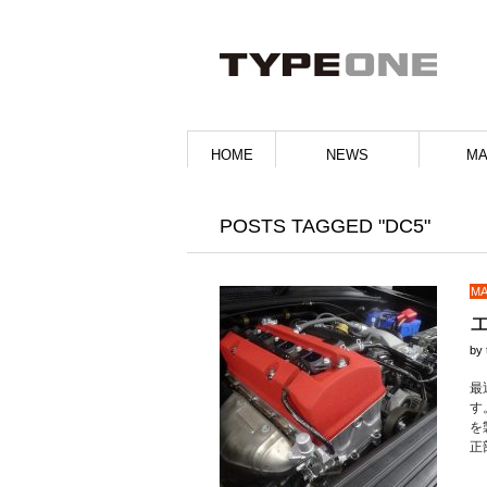
HOME
NEWS
MA
POSTS TAGGED "DC5"
MA
by
最
す
を
正