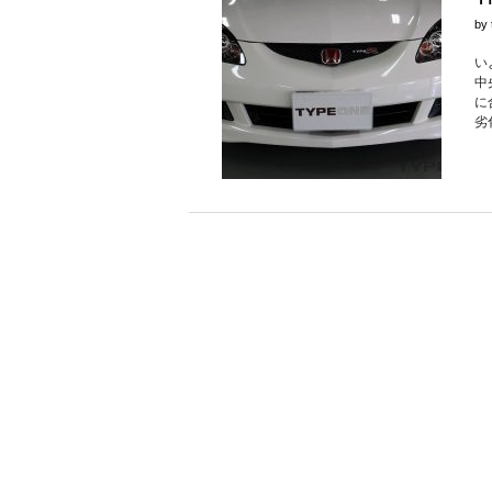
by
い
中
に
劣