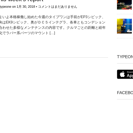
typeone
on
1月 30, 2018
•
コメントはまだありません
よいよ本格稼働し始めた今週のタイプワンは手前がEP3シビック、
央はEK9シビック、奥がＤＣ５インテグラ、各車ともコンデション
合わせた多様なメンテナンスの内容です。クルマごとの距離と経年
化でラバー系パーツのマウント […]
TYPEO
FACEB