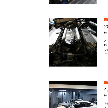
MA
by
2
D
フ
ッ
MA
4
by
今