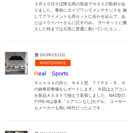
３月２０日そぼ降る雨の筑波でＮＳＸの取材があ
りました、事前にタイプワンでメンテナンスを 施
してアライメントも雨セットに合わせ込んで、あ
とはドライバーさんに託すのみ。 サーキットに搬
入した時までは元気に普通に動いていたエン…
2013年2月12日
MAINTENANCE
Real Sports
Ｈｏｎｄａの誇り、ＮＡ１型 ＴＹＰＥ－Ｒ、そ
の納車前整備をレポートします。 今回はエアコン
を新品ＡＳＳＹで揃えて装着しました、NA1型の
TYPE-Rは基本「エアコンなし]モデル、 ユーザー
もメーカーも熱い時代だったんです…