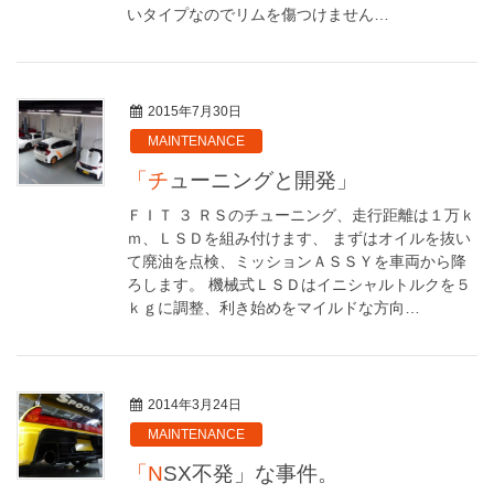
いタイプなのでリムを傷つけません…
2015年7月30日
MAINTENANCE
「チューニングと開発」
ＦＩＴ ３ ＲＳのチューニング、走行距離は１万ｋ
ｍ、ＬＳＤを組み付けます、 まずはオイルを抜い
て廃油を点検、ミッションＡＳＳＹを車両から降
ろします。 機械式ＬＳＤはイニシャルトルクを５
ｋｇに調整、利き始めをマイルドな方向…
2014年3月24日
MAINTENANCE
「NSX不発」な事件。